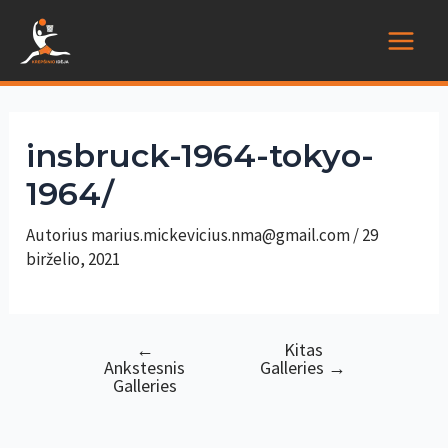
Pereiti
prie
Main
turinio
Menu
insbruck-1964-tokyo-
1964/
Autorius
marius.mickevicius.nma@gmail.com
/
29
birželio, 2021
←
Kitas
Navigacija
Ankstesnis
Galleries
→
tarp
Galleries
įrašų