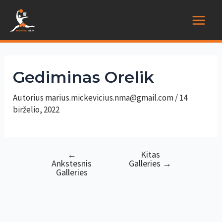
Pereiti
prie
Main
turinio
Menu
Gediminas Orelik
Autorius
marius.mickevicius.nma@gmail.com
/
14
birželio, 2022
←
Kitas
Navigacija
Ankstesnis
Galleries
→
tarp
Galleries
įrašų