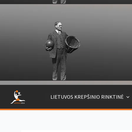
Pereiti
prie
turinio
LIETUVOS KREPŠINIO RINKTINĖ