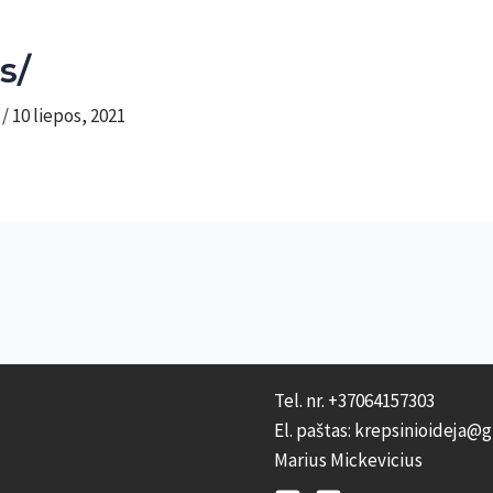
s/
m
/
10 liepos, 2021
Tel. nr. +37064157303
El. paštas: krepsinioideja@
Marius Mickevicius