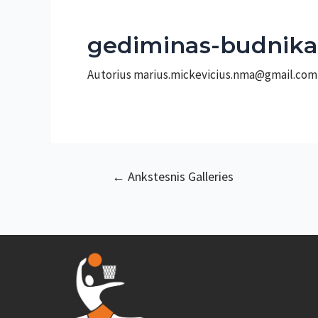
gediminas-budnika
Autorius
marius.mickevicius.nma@gmail.co
Navigacija
←
Ankstesnis Galleries
tarp
įrašų