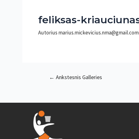
feliksas-kriauciuna
Autorius
marius.mickevicius.nma@gmail.co
Navigacija
←
Ankstesnis Galleries
tarp
įrašų