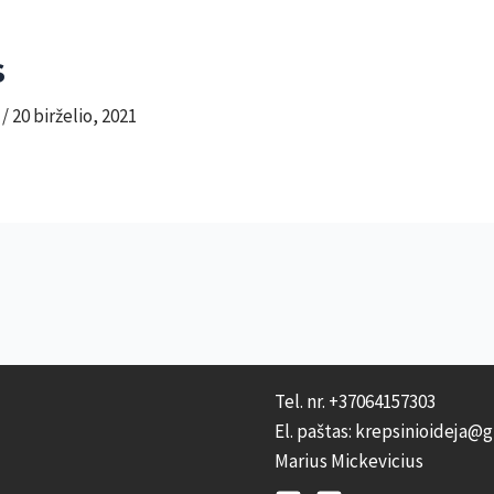
s
m
/
20 birželio, 2021
Tel. nr. +37064157303
El. paštas: krepsinioideja@
Marius Mickevicius