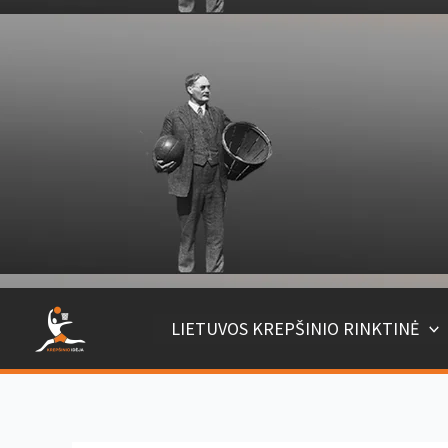
Pereiti
prie
turinio
LIETUVOS KREPŠINIO RINKTINĖ