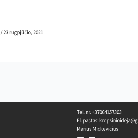
m
/
23 rugpjūčio, 2021
Tel. nr. +37064157303
El. paštas: krepsinioideja@
Marius Mickevicius