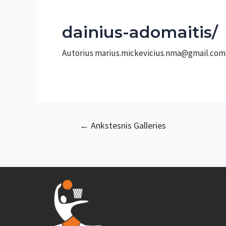
dainius-adomaitis/
Autorius
marius.mickevicius.nma@gmail.co
Navigacija
←
Ankstesnis Galleries
tarp
įrašų