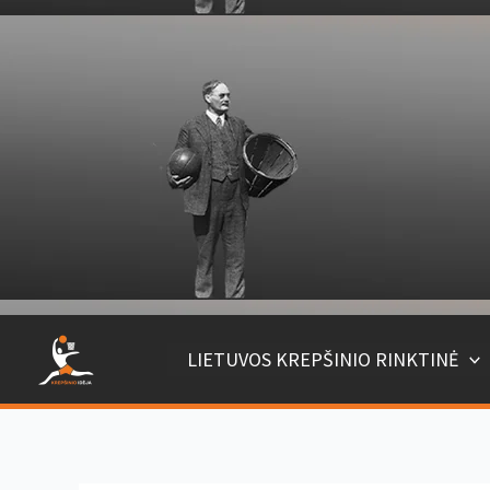
Pereiti
prie
turinio
LIETUVOS KREPŠINIO RINKTINĖ