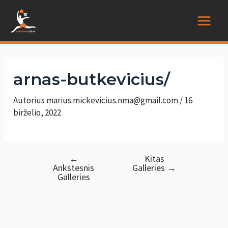
Pereiti
prie
Main
turinio
Menu
arnas-butkevicius/
Autorius
marius.mickevicius.nma@gmail.com
/
16
birželio, 2022
←
Kitas
Navigacija
Ankstesnis
Galleries
→
tarp
Galleries
įrašų