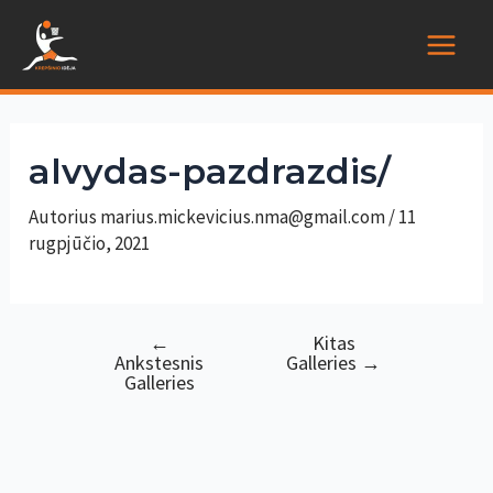
Pereiti
prie
Main
turinio
Menu
alvydas-pazdrazdis/
Autorius
marius.mickevicius.nma@gmail.com
/
11
rugpjūčio, 2021
←
Kitas
Navigacija
Ankstesnis
Galleries
→
tarp
Galleries
įrašų