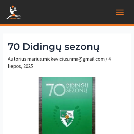
Pereiti
prie
Main
turinio
Menu
70 Didingų sezonų
Autorius
marius.mickevicius.nma@gmail.com
/
4
liepos, 2025