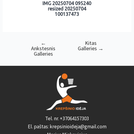
IMG 20250704 095240
resized 20250704
100137473
←
Kitas
Navigacija
Ankstesnis
Galleries
→
tarp
Galleries
įrašų
Tel. nr. +37064157303
El. paštas: krepsinioideja@gmail.com