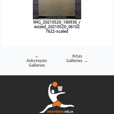
IMG_20210520_180936_r
esized_20210520_06102
7622-scaled
←
Kitas
Navigacija
Ankstesnis
Galleries
→
tarp
Galleries
įrašų