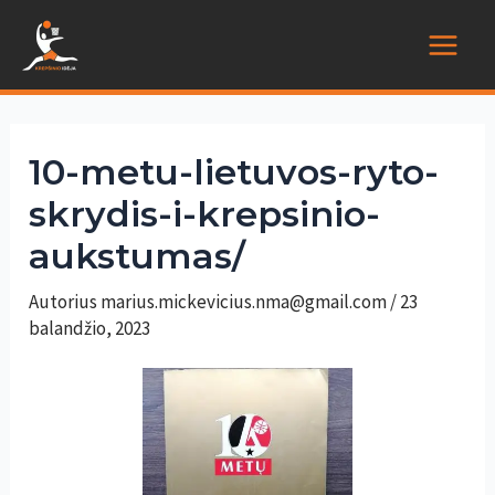
Pereiti
prie
Main
turinio
Menu
10-metu-lietuvos-ryto-
skrydis-i-krepsinio-
aukstumas/
Autorius
marius.mickevicius.nma@gmail.com
/
23
balandžio, 2023