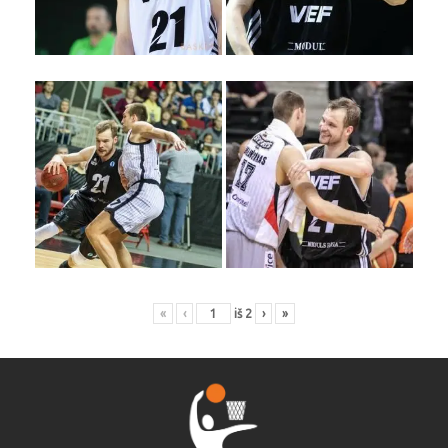
«
‹
iš
2
›
»