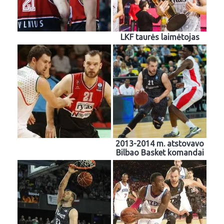
LKF taurės laimėtojas
2013-2014 m. atstovavo
Bilbao Basket komandai