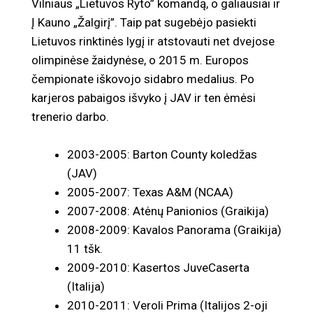
Vilniaus „Lietuvos Ryto” komandą, o galiausiai ir
Į Kauno „Žalgirį”. Taip pat sugebėjo pasiekti
Lietuvos rinktinės lygį ir atstovauti net dvejose
olimpinėse žaidynėse, o 2015 m. Europos
čempionate iškovojo sidabro medalius. Po
karjeros pabaigos išvyko į JAV ir ten ėmėsi
trenerio darbo.
2003-2005: Barton County koledžas
(JAV)
2005-2007: Texas A&M (NCAA)
2007-2008: Atėnų Panionios (Graikija)
2008-2009: Kavalos Panorama (Graikija)
11 tšk.
2009-2010: Kasertos JuveCaserta
(Italija)
2010-2011: Veroli Prima (Italijos 2-oji