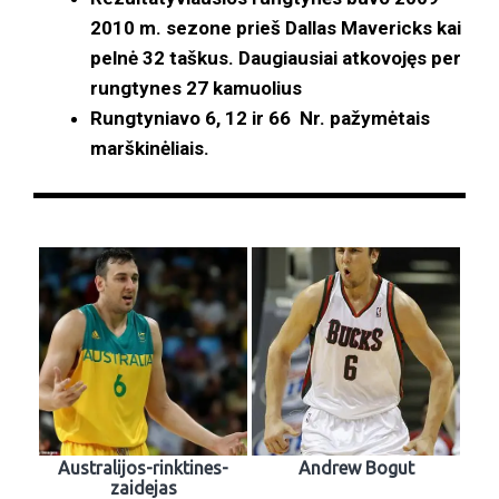
2010 m. sezone prieš Dallas Mavericks kai
pelnė 32 taškus. Daugiausiai atkovojęs per
rungtynes 27 kamuolius
Rungtyniavo 6, 12 ir 66 Nr. pažymėtais
marškinėliais.
Australijos-rinktines-
Andrew Bogut
zaidejas