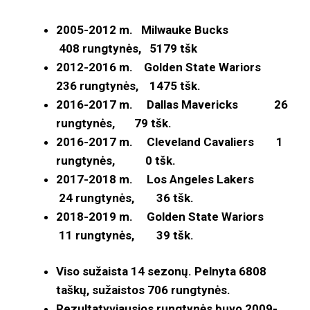
2005-2012 m. Milwauke Bucks
408
rungtynės, 5179
tšk
2012-2016 m. Golden State Wariors
236 rungtynės, 1475 tšk.
2016-2017 m. Dallas Mavericks 26
rungtynės, 79 tšk.
2016-2017 m. Cleveland Cavaliers 1
rungtynės, 0 tšk.
2017-2018 m. Los Angeles Lakers
24 rungtynės, 36 tšk.
2018-2019 m. Golden State Wariors
11 rungtynės, 39 tšk.
Viso sužaista 14 sezonų. Pelnyta 6808
taškų, sužaistos 706 rungtynės.
Rezultatyviausios rungtynės buvo 2009-