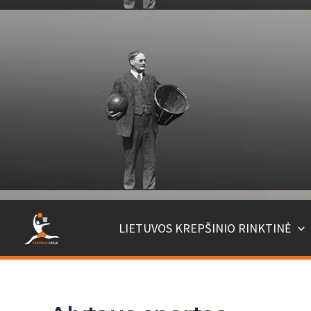
Pereiti
prie
turinio
LIETUVOS KREPŠINIO RINKTINĖ