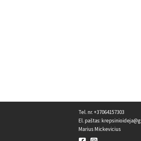
Tel. nr. +37064157303
El. paštas: krepsinioideja@
Marius Mickevicius