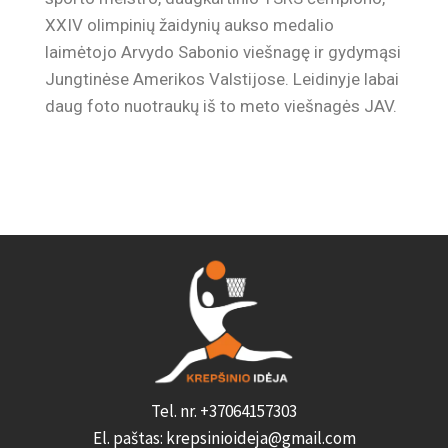
Autorius
Semionas Tokeris
XXIV olimpinių žaidynių aukso medalio
laimėtojo Arvydo Sabonio viešnagę ir gydymąsi
Jungtinėse Amerikos Valstijose. Leidinyje labai
daug foto nuotraukų iš to meto viešnagės JAV.
Tel. nr. +37064157303
El. paštas: krepsinioideja@gmail.com