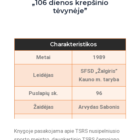
„106 dienos krepšinio
tėvynėje”
Charakteristikos
Metai
1989
SFSD „Žalgiris”
Leidėjas
Kauno m. taryba
Puslapių sk.
96
Žaidėjas
Arvydas Sabonis
„106 dienos
Knygos pavadinimas
krepšinio tėvynėje”
Knygoje pasakojama apie TSRS nusipelniusio
sporto meistro, daugkartinio TSRS čempiono,